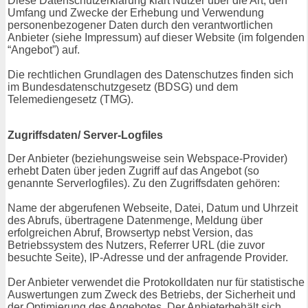
Diese Datenschutzerklärung klärt Nutzer über die Art, den
Umfang und Zwecke der Erhebung und Verwendung
personenbezogener Daten durch den verantwortlichen
Anbieter (siehe Impressum) auf dieser Website (im folgenden
“Angebot”) auf.
Die rechtlichen Grundlagen des Datenschutzes finden sich
im Bundesdatenschutzgesetz (BDSG) und dem
Telemediengesetz (TMG).
Zugriffsdaten/ Server-Logfiles
Der Anbieter (beziehungsweise sein Webspace-Provider)
erhebt Daten über jeden Zugriff auf das Angebot (so
genannte Serverlogfiles). Zu den Zugriffsdaten gehören:
Name der abgerufenen Webseite, Datei, Datum und Uhrzeit
des Abrufs, übertragene Datenmenge, Meldung über
erfolgreichen Abruf, Browsertyp nebst Version, das
Betriebssystem des Nutzers, Referrer URL (die zuvor
besuchte Seite), IP-Adresse und der anfragende Provider.
Der Anbieter verwendet die Protokolldaten nur für statistische
Auswertungen zum Zweck des Betriebs, der Sicherheit und
der Optimierung des Angebotes. Der Anbieterbehält sich